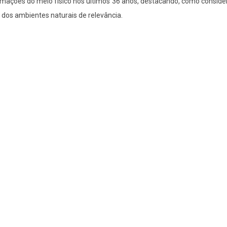
mações do meio físico nos últimos 36 anos, destacando, como consider
 dos ambientes naturais de relevância.