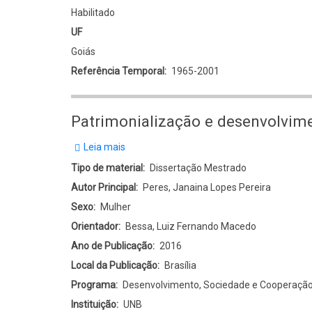
Habilitado
UF
Goiás
Referência Temporal
1965-2001
Patrimonialização e desenvolvime
Leia mais
sobre
Patrimonialização
Tipo de material
Dissertação Mestrado
e
Autor Principal
Peres, Janaina Lopes Pereira
desenvolvimento:
Sexo
Mulher
conexões
Orientador
Bessa, Luiz Fernando Macedo
e
Ano de Publicação
2016
contradições
Local da Publicação
Brasília
em
Programa
Desenvolvimento, Sociedade e Cooperação 
Brasília
Instituição
UNB