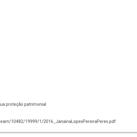
sua proteção patrimonial
itstream/10482/19999/1/2016_JanainaLopesPereiraPeres.pdf