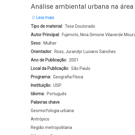
Análise ambiental urbana na área 
Leia mais
sobre
Análise
Tipo de material
Tese Doutorado
ambiental
Autor Principal
Fujimoto, Nina Simone Vilaverde Mour
urbana
Sexo
Mulher
na
Orientador
Ross, Jurandyr Luciano Sanches
área
Ano de Publicação
2001
metropolitana
Local da Publicação
São Paulo
de
Programa
Geografia Física
Porto
Instituição
USP
Alegre
Idioma
Português
-
Palavras chave
RS:
Geomorfologia urbana
sub-
Antrópico
bacia
Região metropolitana