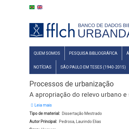
Pular
para
o
BANCO DE DADOS BI
conteúdo
URBANDA
principal
MAIN
QUEM SOMOS
PESQUISA BIBLIOGRÁFICA
Á
NAVIGATION
NOTÍCIAS
SÃO PAULO EM TESES (1940-2015)
Processos de urbanização
A apropriação do relevo urbano e
Leia mais
sobre
A
Tipo de material
Dissertação Mestrado
apropriação
Autor Principal
Pedrosa, Laurindo Elias