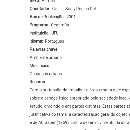
do
Sexo
Homem
relevo
Orientador
Grossi, Suely Regina Del
urbano
Ano de Publicação
2001
e
Programa
Geografia
suas
Instituição
UFU
implicações
Idioma
Português
sócio-
Palavras chave
ambientais:
Ambiente urbano
um
Meio físico
estudo
Ocupação urbana
de
Resumo
caso
Com a pretensão de trabalhar a área urbana e de ex
em
sobre o espaço físico apropriado pela sociedade loca
Catalão
estudo, dividindo-o em partes distintas. Estas partes 
(GO)
justificativa do tema, a caracterização geral do objet
e de Ab´Saber (1969), com o desenvolvimento da obra or