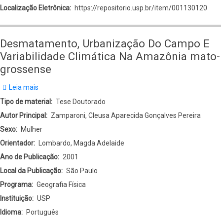
Localização Eletrônica
https://repositorio.usp.br/item/001130120
Desmatamento, Urbanização Do Campo E
Variabilidade Climática Na Amazônia mato-
grossense
Leia mais
sobre
Desmatamento,
Tipo de material
Tese Doutorado
Urbanização
Autor Principal
Zamparoni, Cleusa Aparecida Gonçalves Pereira
Do
Sexo
Mulher
Campo
Orientador
Lombardo, Magda Adelaide
E
Ano de Publicação
2001
Variabilidade
Local da Publicação
São Paulo
Climática
Programa
Geografia Física
Na
Instituição
USP
Amazônia
Idioma
Português