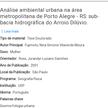
Análise ambiental urbana na área
metropolitana de Porto Alegre - RS: sub-
bacia hidrográfica do Arroio Dilúvio.
Leia mais
sobre
Análise
Tipo de material
Tese Doutorado
ambiental
Autor Principal
Fujimoto, Nina Simone Vilaverde Moura
urbana
Sexo
Mulher
na
Orientador
Ross, Jurandyr Luciano Sanches
área
Ano de Publicação
2001
metropolitana
Local da Publicação
São Paulo
de
Programa
Geografia Física
Porto
Instituição
USP
Alegre
Idioma
Português
-
Palavras chave
RS:
Geomorfologia urbana