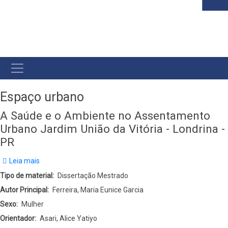
MAIN
NAVIGATION
Espaço urbano
A Saúde e o Ambiente no Assentamento
Urbano Jardim União da Vitória - Londrina -
PR
Leia mais
sobre
A
Tipo de material
Dissertação Mestrado
Saúde
Autor Principal
Ferreira, Maria Eunice Garcia
e
Sexo
Mulher
o
Orientador
Asari, Alice Yatiyo