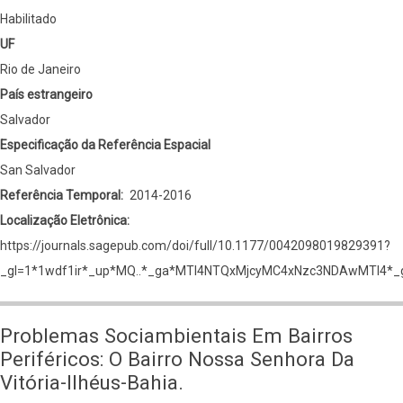
Habilitado
UF
Rio de Janeiro
País estrangeiro
Salvador
Especificação da Referência Espacial
San Salvador
Referência Temporal
2014-2016
Localização Eletrônica
https://journals.sagepub.com/doi/full/10.1177/0042098019829391?
_gl=1*1wdf1ir*_up*MQ..*_ga*MTI4NTQxMjcyMC4xNzc3NDAwMTI4
Problemas Sociambientais Em Bairros
Periféricos: O Bairro Nossa Senhora Da
Vitória-Ilhéus-Bahia.