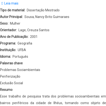
Leia mais
sobre
Problemas
Tipo de material
Dissertação Mestrado
Sociambientais
Autor Principal
Sousa, Nancy Brito Guimaraes
Em
Sexo
Mulher
Bairros
Orientador
Lage, Creuza Santos
Periféricos:
Ano de Publicação
2001
O
Programa
Geografia
Bairro
Instituição
UFBA
Nossa
Idioma
Português
Senhora
Palavras chave
Da
Problemas Sociambientais
Vitória-
Periferização
Ilhéus-
Exclusão Social
Bahia.
Resumo
Esse trabalho de pesquisa trata dos problemas socioambientais em
bairros periféricos da cidade de Ilhéus, tomando como objeto de