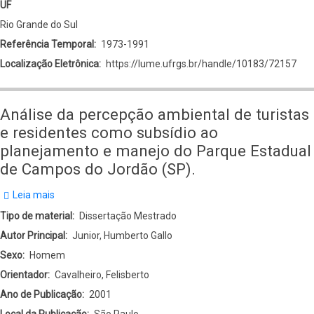
UF
Rio Grande do Sul
Referência Temporal
1973-1991
Localização Eletrônica
https://lume.ufrgs.br/handle/10183/72157
Análise da percepção ambiental de turistas
e residentes como subsídio ao
planejamento e manejo do Parque Estadual
de Campos do Jordão (SP).
Leia mais
sobre
Análise
Tipo de material
Dissertação Mestrado
da
Autor Principal
Junior, Humberto Gallo
percepção
Sexo
Homem
ambiental
Orientador
Cavalheiro, Felisberto
de
Ano de Publicação
2001
turistas
Local da Publicação
São Paulo