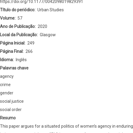
of
https://doi.org/10.1177/0042098019829391
urban
Título do periódico
Urban Studies
violence
Volume
57
in
Ano de Publicação
2020
Brazil
Local da Publicação
Glasgow
and
Página Inicial
249
El
Página Final
266
Salvador
Idioma
Inglês
Palavras chave
agency
crime
gender
social justice
social order
Resumo
This paper argues for a situated politics of women’s agency in enduring