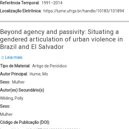
Referência Temporal
1991–2014
Localização Eletrônica
https://lume.ufrgs.br/handle/10183/101894
Beyond agency and passivity: Situating a
gendered articulation of urban violence in
Brazil and El Salvador
Leia mais
sobre
Beyond
Tipo de Material
Artigo de Periódico
agency
Autor Principal
Hume, Mo
and
Sexo
Mulher
passivity:
Autor(es) Secundário(s)
Situating
Wilding, Polly
a
Sexo:
gendered
Mulher
articulation
Código de Publicação (DOI)