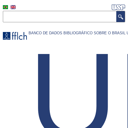
Pular
para
Search
o
conteúdo
U
BANCO DE DADOS BIBLIOGRÁFICO SOBRE O BRASI
principal