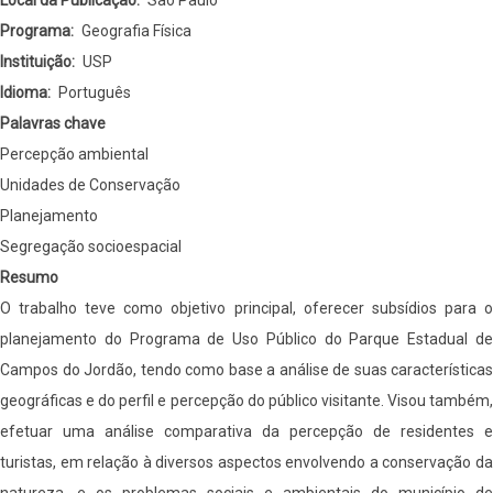
e
Programa
Geografia Física
residentes
Instituição
USP
como
Idioma
Português
subsídio
Palavras chave
ao
Percepção ambiental
planejamento
Unidades de Conservação
e
Planejamento
manejo
Segregação socioespacial
do
Resumo
Parque
O trabalho teve como objetivo principal, oferecer subsídios para o
Estadual
planejamento do Programa de Uso Público do Parque Estadual de
de
Campos do Jordão, tendo como base a análise de suas características
Campos
geográficas e do perfil e percepção do público visitante. Visou também,
do
efetuar uma análise comparativa da percepção de residentes e
Jordão
turistas, em relação à diversos aspectos envolvendo a conservação da
(SP).
natureza, e os problemas sociais e ambientais do município de