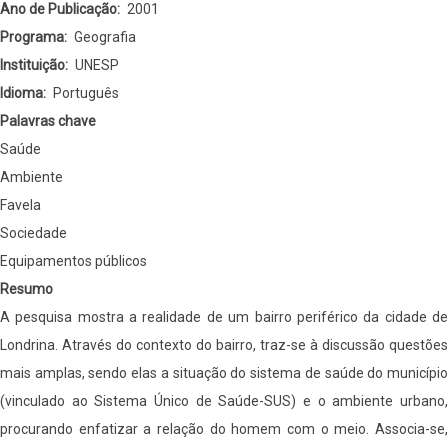
Ambiente
Ano de Publicação
2001
no
Programa
Geografia
Assentamento
Instituição
UNESP
Urbano
Idioma
Português
Jardim
Palavras chave
União
Saúde
da
Ambiente
Vitória
Favela
-
Sociedade
Londrina
Equipamentos públicos
-
Resumo
PR
A pesquisa mostra a realidade de um bairro periférico da cidade de
Londrina. Através do contexto do bairro, traz-se à discussão questões
mais amplas, sendo elas a situação do sistema de saúde do município
(vinculado ao Sistema Único de Saúde-SUS) e o ambiente urbano,
procurando enfatizar a relação do homem com o meio. Associa-se,