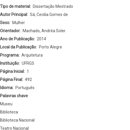
Setor
Tipo de material
Dissertação Mestrado
Cultural
Autor Principal
Sá, Cecilia Gomes de
de
Sexo
Mulher
Brasília:
Orientador
Machado, Andréa Soler
contradições
Ano de Publicação
2014
no
Local da Publicação
Porto Alegre
centro
Programa
Arquitetura
da
Instituição
UFRGS
cidade
Página Inicial
1
Página Final
492
Idioma
Português
Palavras chave
Museu
Biblioteca
Biblioteca Nacional
Teatro Nacional