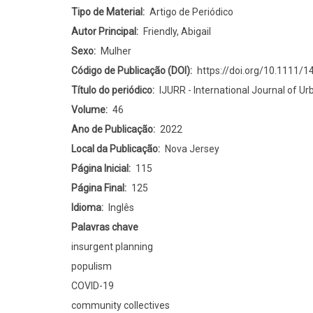
INSURGENT
Tipo de Material
Artigo de Periódico
PLANNING
Autor Principal
Friendly, Abigail
IN
Sexo
Mulher
PANDEMIC
Código de Publicação (DOI)
https://doi.org/10.1111/
TIMES:
Título do periódico
IJURR - International Journal of U
The
Volume
46
Case
Ano de Publicação
2022
of
Local da Publicação
Nova Jersey
Rio
Página Inicial
115
de
Página Final
125
Janeiro
Idioma
Inglês
Palavras chave
insurgent planning
populism
COVID-19
community collectives