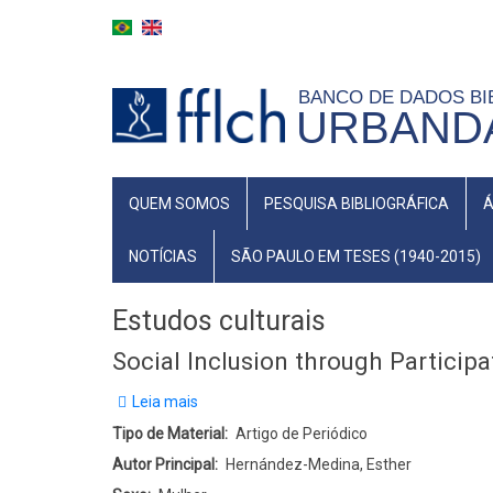
Pular
para
o
BANCO DE DADOS BI
conteúdo
URBANDA
principal
MAIN
QUEM SOMOS
PESQUISA BIBLIOGRÁFICA
Á
NAVIGATION
NOTÍCIAS
SÃO PAULO EM TESES (1940-2015)
Estudos culturais
Social Inclusion through Participa
Leia mais
sobre
Social
Tipo de Material
Artigo de Periódico
Inclusion
Autor Principal
Hernández-Medina, Esther