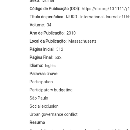
through
Sexo
Mulher
Participation:
Código de Publicação (DOI)
https://doi.org/10.1111/j
the
Título do periódico
IJURR - International Journal of U
Case
Volume
34
of
Ano de Publicação
2010
the
Local da Publicação
Massachusetts
Participatory
Página Inicial
512
Budget
Página Final
532
in
Idioma
Inglês
São
Palavras chave
Paulo
Participation
Participatory budgeting
São Paulo
Social exclusion
Urban governance conflict
Resumo