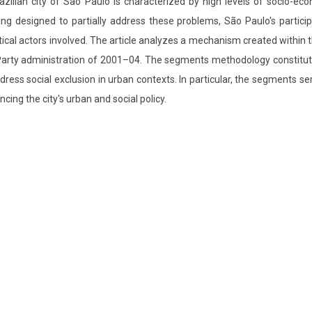
zilian city of São Paulo is characterized by high levels of socio-econom
ng designed to partially address these problems, São Paulo's partic
litical actors involved. The article analyzes a mechanism created within
' Party administration of 2001–04. The segments methodology constitut
ss social exclusion in urban contexts. In particular, the segments serve
ing the city's urban and social policy.