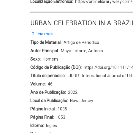
Localização Eletrônica
https://onlinelibrary.wiley.c
URBAN CELEBRATION IN A BRAZILI
Leia mais
sobre
URBAN
Tipo de Material
Artigo de Periódico
CELEBRATION
Autor Principal
Moya-Latorre, Antonio
IN
Sexo
Homem
A
Código de Publicação (DOI)
https://doi.org/10.1111/
BRAZILIAN
Título do periódico
IJURR - International Journal of U
FAVELA:
Volume
46
From
Ano de Publicação
2022
an
Local da Publicação
Nova Jersey
Art
Página Inicial
1035
Festival
Página Final
1053
to
Idioma
Inglês