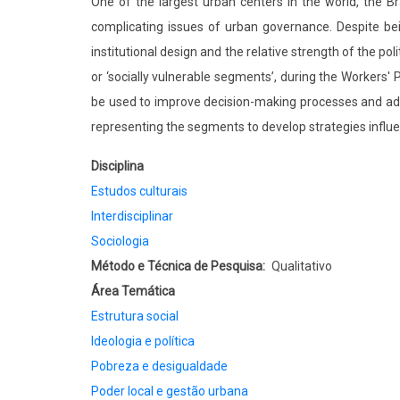
One of the largest urban centers in the world, the Bra
complicating issues of urban governance. Despite bei
institutional design and the relative strength of the po
or ‘socially vulnerable segments’, during the Workers
be used to improve decision-making processes and addre
representing the segments to develop strategies influenc
Disciplina
Estudos culturais
Interdisciplinar
Sociologia
Método e Técnica de Pesquisa
Qualitativo
Área Temática
Estrutura social
Ideologia e política
Pobreza e desigualdade
Poder local e gestão urbana