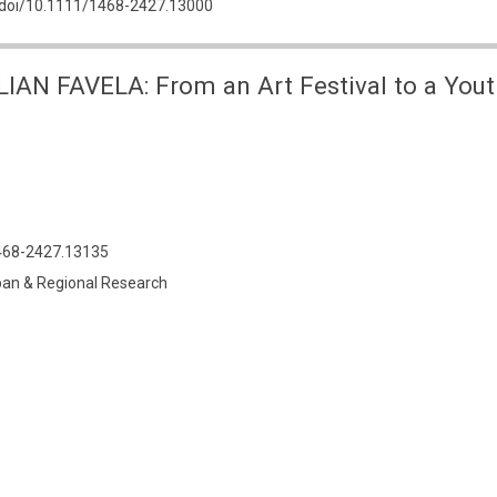
om/doi/10.1111/1468-2427.13000
AN FAVELA: From an Art Festival to a Yo
1468-2427.13135
rban & Regional Research