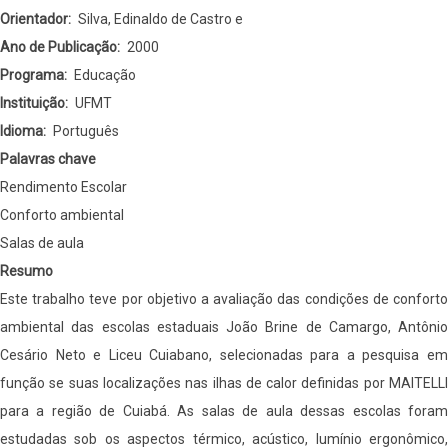
Escolas
Orientador
Silva, Edinaldo de Castro e
Estaduais
Ano de Publicação
2000
de
Programa
Educação
Cuiabá
Instituição
UFMT
-
Idioma
Português
Mato
Palavras chave
Grosso.
Rendimento Escolar
Conforto ambiental
Salas de aula
Resumo
Este trabalho teve por objetivo a avaliação das condições de conforto
ambiental das escolas estaduais João Brine de Camargo, Antônio
Cesário Neto e Liceu Cuiabano, selecionadas para a pesquisa em
função se suas localizações nas ilhas de calor definidas por MAITELLI
para a região de Cuiabá. As salas de aula dessas escolas foram
estudadas sob os aspectos térmico, acústico, lumínio ergonômico,