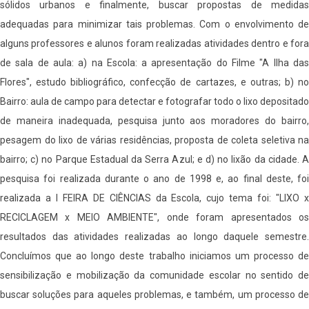
acácias,
sólidos urbanos e finalmente, buscar propostas de medidas
Barra
adequadas para minimizar tais problemas. Com o envolvimento de
do
alguns professores e alunos foram realizadas atividades dentro e fora
Garças,
de sala de aula: a) na Escola: a apresentação do Filme "A Ilha das
Mato
Flores", estudo bibliográfico, confecção de cartazes, e outras; b) no
Grosso.
Bairro: aula de campo para detectar e fotografar todo o lixo depositado
de maneira inadequada, pesquisa junto aos moradores do bairro,
pesagem do lixo de várias residências, proposta de coleta seletiva na
bairro; c) no Parque Estadual da Serra Azul; e d) no lixão da cidade. A
pesquisa foi realizada durante o ano de 1998 e, ao final deste, foi
realizada a I FEIRA DE CIÊNCIAS da Escola, cujo tema foi: "LIXO x
RECICLAGEM x MEIO AMBIENTE", onde foram apresentados os
resultados das atividades realizadas ao longo daquele semestre.
Concluímos que ao longo deste trabalho iniciamos um processo de
sensibilização e mobilização da comunidade escolar no sentido de
buscar soluções para aqueles problemas, e também, um processo de