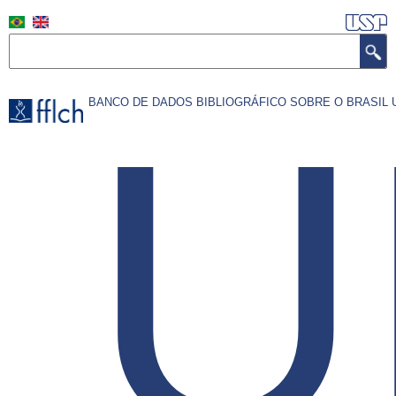
Pular
para
Search
o
conteúdo
U
BANCO DE DADOS BIBLIOGRÁFICO SOBRE O BRASI
principal