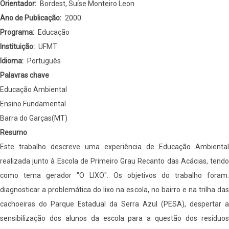
lixo
Orientador
Bordest, Suíse Monteiro Leon
urbano:
Ano de Publicação
2000
uma
Programa
Educação
experiência
Instituição
UFMT
de
Idioma
Português
educação
Palavras chave
ambiental
Educação Ambiental
com
Ensino Fundamental
a
Barra do Garças(MT)
escola
Resumo
estadual
Este trabalho descreve uma experiência de Educação Ambiental
de
realizada junto à Escola de Primeiro Grau Recanto das Acácias, tendo
1º
como tema gerador "O LIXO". Os objetivos do trabalho foram:
grau
diagnosticar a problemática do lixo na escola, no bairro e na trilha das
recanto
cachoeiras do Parque Estadual da Serra Azul (PESA), despertar a
das
sensibilização dos alunos da escola para a questão dos resíduos