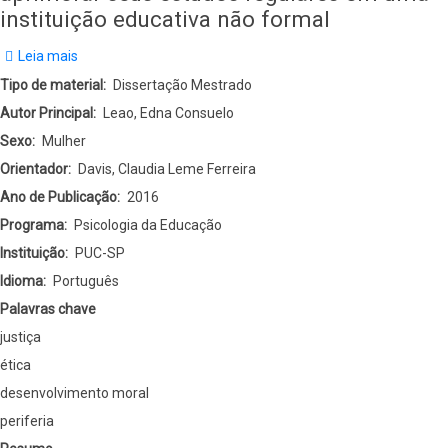
instituição educativa não formal
Leia mais
sobre
Justiça:
Tipo de material
Dissertação Mestrado
visão
Autor Principal
Leao, Edna Consuelo
de
Sexo
Mulher
estudantes
Orientador
Davis, Claudia Leme Ferreira
buscando
Ano de Publicação
2016
aprimorar
Programa
Psicologia da Educação
seus
Instituição
PUC-SP
estudos
Idioma
Português
regulares
Palavras chave
em
justiça
uma
ética
instituição
desenvolvimento moral
educativa
periferia
não