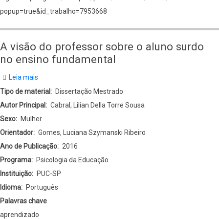
popup=true&id_trabalho=7953668
A visão do professor sobre o aluno surdo
no ensino fundamental
Leia mais
sobre
A
Tipo de material
Dissertação Mestrado
visão
Autor Principal
Cabral, Lilian Della Torre Sousa
do
Sexo
Mulher
professor
Orientador
Gomes, Luciana Szymanski Ribeiro
sobre
Ano de Publicação
2016
o
Programa
Psicologia da Educação
aluno
Instituição
PUC-SP
surdo
Idioma
Português
no
Palavras chave
ensino
aprendizado