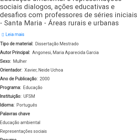
sociais dialogos, ações educativas e
desafios com professores de séries iniciais
- Santa Maria - Áreas rurais e urbanas
Leia mais
sobre
Educação
Tipo de material
Dissertação Mestrado
ambiental
Autor Principal
Angonesi, Maria Aparecida Garcia
e
Sexo
Mulher
representações
Orientador
Xavier, Neide Uchoa
sociais
Ano de Publicação
2000
dialogos,
Programa
Educação
ações
Instituição
UFSM
educativas
Idioma
Português
e
Palavras chave
desafios
Educação ambiental
com
Representações sociais
professores
Resumo