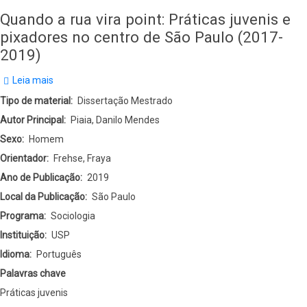
Quando a rua vira point: Práticas juvenis e
pixadores no centro de São Paulo (2017-
2019)
Leia mais
sobre
Quando
Tipo de material
Dissertação Mestrado
a
Autor Principal
Piaia, Danilo Mendes
rua
Sexo
Homem
vira
Orientador
Frehse, Fraya
point:
Ano de Publicação
2019
Práticas
Local da Publicação
São Paulo
juvenis
Programa
Sociologia
e
Instituição
USP
pixadores
Idioma
Português
no
Palavras chave
centro
Práticas juvenis