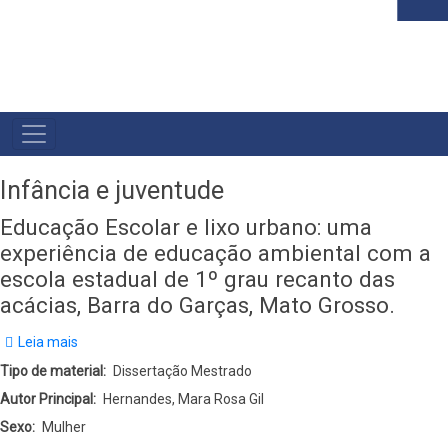
MAIN
NAVIGATION
Infância e juventude
Educação Escolar e lixo urbano: uma
experiência de educação ambiental com a
escola estadual de 1º grau recanto das
acácias, Barra do Garças, Mato Grosso.
Leia mais
sobre
Educação
Tipo de material
Dissertação Mestrado
Escolar
Autor Principal
Hernandes, Mara Rosa Gil
e
Sexo
Mulher