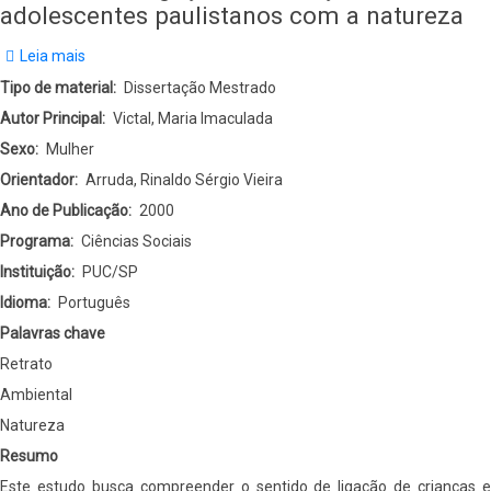
adolescentes paulistanos com a natureza
Leia mais
sobre
Retrato
Tipo de material
Dissertação Mestrado
Ambiental
Autor Principal
Victal, Maria Imaculada
da
Sexo
Mulher
Cidade
Orientador
Arruda, Rinaldo Sérgio Vieira
de
Ano de Publicação
2000
São
Programa
Ciências Sociais
Paulo:
Instituição
PUC/SP
o
Idioma
Português
sentido
Palavras chave
de
Retrato
ligação
Ambiental
de
Natureza
crianças
Resumo
e
Este estudo busca compreender o sentido de ligação de crianças e