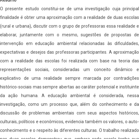
de
O presente estudo constitui-se de uma investigação cuja principal
séries
finalidade é obter uma aproximação com a realidade de duas escolas
iniciais
(rural e urbana), discutir com o grupo de professoras essa realidade e
-
elaborar, juntamente com o mesmo, sugestões de propostas de
Santa
intervenção em educação ambiental relacionadas às dificuldades,
Maria
expectativas e desejos das professoras participantes. A aproximação
-
com a realidade das escolas foi realizada com base na teoria das
Áreas
representações sociais, consideradas um conceito dinâmico e
rurais
explicativo de uma realidade sempre marcada por contradições
e
histórico-sociais mas sempre abertas ao caráter potencial e instituinte
urbanas
da ação humana. A educação ambiental é considerada, nessa
investigação, como um processo que, além do conhecimento e da
discussão de problemas ambientais com seus aspectos históricos,
culturais, políticos e econômicos, evidencia também os valores, o auto-
conhecimento e o respeito às diferentes culturas. O trabalho realizado
nas duas escolas demonstrou que, embora cada escola tenha sua