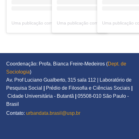
Uma publicação compartilhada por Urbanidades (@urbanidadespodcast)
Coordenação: Profa. Bianca Freire-Medeiros (
Dept. de 
Sociologia
)
Av. Prof Luciano Gualberto, 315 sala 112 | Laboratório de 
Pesquisa Social
|
Prédio de Filosofia e Ciências Sociais
|
Cidade Universitária - Butantã
|
05508-010 São Paulo - 
Brasil
Contato: 
urbandata.brasil@usp.br