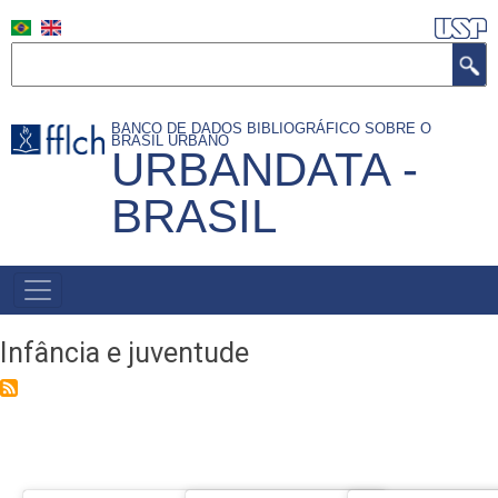
Skip
to
Search
main
content
BANCO DE DADOS BIBLIOGRÁFICO SOBRE O
BRASIL URBANO
URBANDATA -
BRASIL
MAIN
NAVIGATION
Infância e juventude