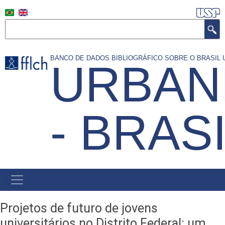
Pular
para
Search
o
conteúdo
BANCO DE DADOS BIBLIOGRÁFICO SOBRE O BRASI
URBAN
principal
- BRAS
MAIN
NAVIGATION
Projetos de futuro de jovens
universitários no Distrito Federal: um