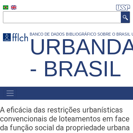
Pular
para
Search
o
conteúdo
BANCO DE DADOS BIBLIOGRÁFICO SOBRE O BRASI
URBANDA
principal
- BRASIL
MAIN
NAVIGATION
A eficácia das restrições urbanísticas
convencionais de loteamentos em face
da função social da propriedade urbana