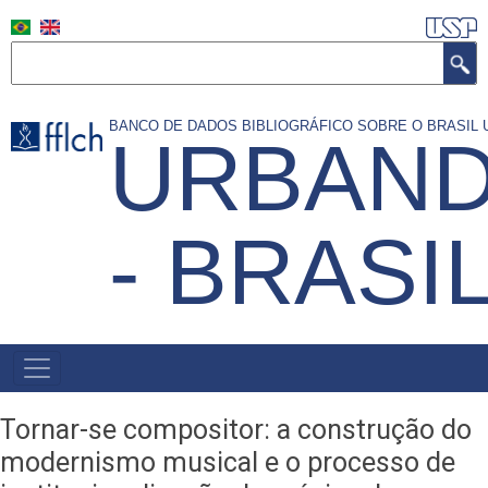
Pular
para
Search
o
conteúdo
BANCO DE DADOS BIBLIOGRÁFICO SOBRE O BRASI
URBAND
principal
- BRASI
MAIN
NAVIGATION
Tornar-se compositor: a construção do
modernismo musical e o processo de