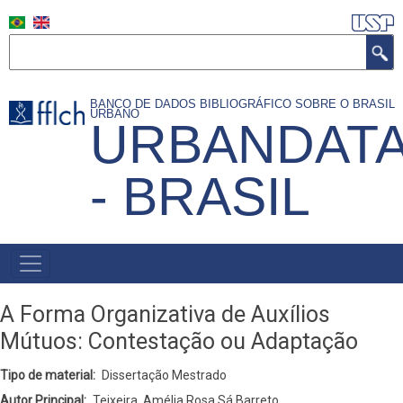
Pular
para
Search
o
conteúdo
BANCO DE DADOS BIBLIOGRÁFICO SOBRE O BRASIL
principal
URBANO
URBANDAT
- BRASIL
MAIN
NAVIGATION
A Forma Organizativa de Auxílios
Mútuos: Contestação ou Adaptação
Tipo de material
Dissertação Mestrado
Autor Principal
Teixeira, Amélia Rosa Sá Barreto