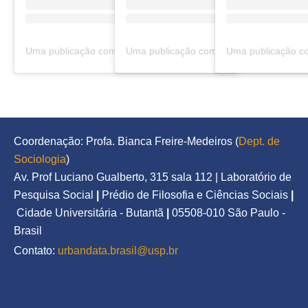
Uma publicação compartilhada por Urbanidades (@urbanidadespodcast)
Coordenação: Profa. Bianca Freire-Medeiros (
Dept. de 
Sociologia
)
Av. Prof Luciano Gualberto, 315 sala 112 | Laboratório de 
Pesquisa Social
|
Prédio de Filosofia e Ciências Sociais
|
Cidade Universitária - Butantã
|
05508-010 São Paulo - 
Brasil
Contato: 
urbandata.brasil@usp.br