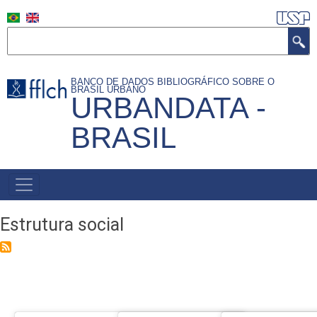
Skip
to
Search
main
content
BANCO DE DADOS BIBLIOGRÁFICO SOBRE O
BRASIL URBANO
URBANDATA -
BRASIL
MAIN
NAVIGATION
Estrutura social